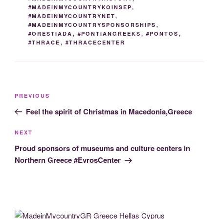
#MADEINMYCOUNTRYKOINSEP
,
#MADEINMYCOUNTRYNET
,
#MADEINMYCOUNTRYSPONSORSHIPS
,
#ORESTIADA
,
#PONTIANGREEKS
,
#PONTOS
,
#THRACE
,
#THRACECENTER
Post
Previous
PREVIOUS
navigation
Post
Feel the spirit of Christmas in Macedonia,Greece
Next
NEXT
Post
Proud sponsors of museums and culture centers in
Northern Greece #EvrosCenter