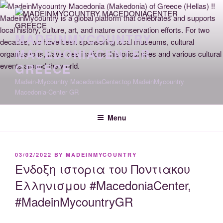
Skip
to
content
MADEINMYCOUNTRY
MACEDONIACENTER
GREECE
Madein-Mycountry MacedoniaCenter.top MadeinMycountry
Macedonia-Center GR
Menu
POSTED
03/02/2022
BY
MADEINMYCOUNTRY
ON
Ενδοξη ιστορια του Ποντιακου
Ελληνισμου #MacedoniaCenter,
#MadeinMycountryGR