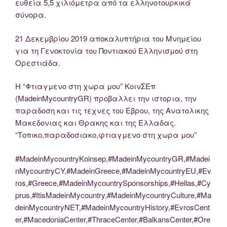
ευθεία 5,5 χιλιόμετρα από τα ελληνοτουρκικά
σύνορα.
21 Δεκεμβρίου 2019 αποκαλυπτήρια του Μνημείου
για τη Γενοκτονία του Ποντιακού Ελληνισμού στη
Ορεστιάδα.
Η “Φτιαγμενο στη χωρα μου” ΚοινΣΕπ
(MadeinMycountryGR) προβαλλει την ιστορια, την
παραδοση και τις τεχνες του Εβρου, της Ανατολικης
Mακεδονιας και Θρακης και της Ελλαδας.
“Τοπικο,παραδοσιακο,φτιαγμενο στη χωρα μου”
#MadeinMycountryKoinsep,#MadeinMycountryGR,#Madei
nMycountryCY,#MadeinGreece,#MadeinMycountryEU,#Ev
ros,#Greece,#MadeinMycountrySponsorships,#Hellas,#Cy
prus,#ItisMadeinMycountry,#MadeinMycountryCulture,#Ma
deinMycountryNET,#MadeinMycountryHistory,#EvrosCent
er,#MacedoniaCenter,#ThraceCenter,#BalkansCenter,#Ore