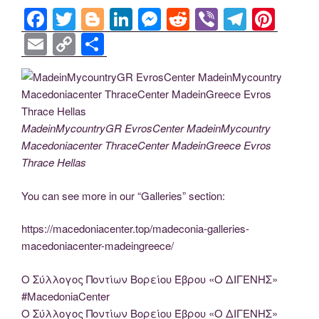
F
T
Bl
Li
M
R
Vi
T
Pi
a
wi
o
n
e
e
b
el
nt
E
C
S
c
tt
g
k
ss
d
er
e
er
m
o
h
e
er
g
e
e
di
gr
e
ail
p
ar
b
er
dI
n
t
a
st
y
e
o
n
g
m
Li
MadeinMycountryGR EvrosCenter MadeinMycountry
Macedoniacenter ThraceCenter MadeinGreece Evros
o
er
n
Thrace Hellas
k
k
You can see more in our “Galleries” section:
https://macedoniacenter.top/madeconia-galleries-
macedoniacenter-madeingreece/
Ο Σύλλογος Ποντίων Βορείου Έβρου «Ο ΔΙΓΕΝΗΣ»
#MacedoniaCenter
Ο Σύλλογος Ποντίων Βορείου Έβρου «Ο ΔΙΓΕΝΗΣ»