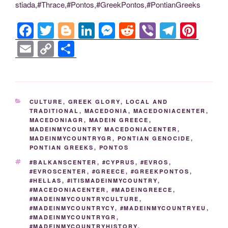
stiada,#Thrace,#Pontos,#GreekPontos,#PontianGreeks
F
T
Bl
Li
M
R
Vi
T
Pi
a
wi
o
n
e
e
b
el
nt
E
C
S
c
tt
g
k
ss
d
er
e
er
m
o
h
e
er
g
e
e
di
gr
e
ail
p
ar
b
er
dI
n
t
a
st
y
e
CATEGORIES
CULTURE
,
GREEK GLORY
,
LOCAL AND
o
n
g
m
Li
TRADITIONAL
,
MACEDONIA
,
MACEDONIACENTER
,
MACEDONIAGR
,
MADEIN GREECE
,
o
er
n
MADEINMYCOUNTRY MACEDONIACENTER
,
k
MADEINMYCOUNTRYGR
,
PONTIAN GENOCIDE
,
k
PONTIAN GREEKS
,
PONTOS
TAGS
#BALKANSCENTER
,
#CYPRUS
,
#EVROS
,
#EVROSCENTER
,
#GREECE
,
#GREEKPONTOS
,
#HELLAS
,
#ITISMADEINMYCOUNTRY
,
#MACEDONIACENTER
,
#MADEINGREECE
,
#MADEINMYCOUNTRYCULTURE
,
#MADEINMYCOUNTRYCY
,
#MADEINMYCOUNTRYEU
,
#MADEINMYCOUNTRYGR
,
#MADEINMYCOUNTRYHISTORY
,