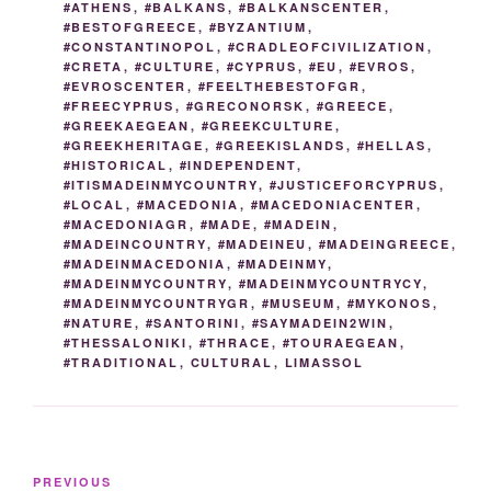
o
er
n
#ATHENS
,
#BALKANS
,
#BALKANSCENTER
,
#BESTOFGREECE
,
#BYZANTIUM
,
k
k
#CONSTANTINOPOL
,
#CRADLEOFCIVILIZATION
,
#CRETA
,
#CULTURE
,
#CYPRUS
,
#EU
,
#EVROS
,
#EVROSCENTER
,
#FEELTHEBESTOFGR
,
#FREECYPRUS
,
#GRECONORSK
,
#GREECE
,
#GREEKAEGEAN
,
#GREEKCULTURE
,
#GREEKHERITAGE
,
#GREEKISLANDS
,
#HELLAS
,
#HISTORICAL
,
#INDEPENDENT
,
#ITISMADEINMYCOUNTRY
,
#JUSTICEFORCYPRUS
,
#LOCAL
,
#MACEDONIA
,
#MACEDONIACENTER
,
#MACEDONIAGR
,
#MADE
,
#MADEIN
,
#MADEINCOUNTRY
,
#MADEINEU
,
#MADEINGREECE
,
#MADEINMACEDONIA
,
#MADEINMY
,
#MADEINMYCOUNTRY
,
#MADEINMYCOUNTRYCY
,
#MADEINMYCOUNTRYGR
,
#MUSEUM
,
#MYKONOS
,
#NATURE
,
#SANTORINI
,
#SAYMADEIN2WIN
,
#THESSALONIKI
,
#THRACE
,
#TOURAEGEAN
,
#TRADITIONAL
,
CULTURAL
,
LIMASSOL
Post
Previous
PREVIOUS