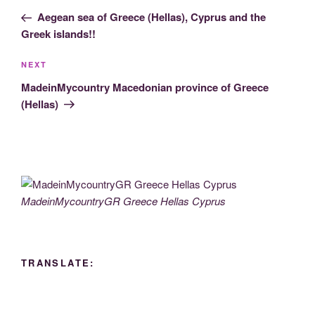
navigation
Post
Aegean sea of Greece (Hellas), Cyprus and the
Greek islands!!
Next
NEXT
Post
MadeinMycountry Macedonian province of Greece
(Hellas)
MadeinMycountryGR Greece Hellas Cyprus
TRANSLATE: