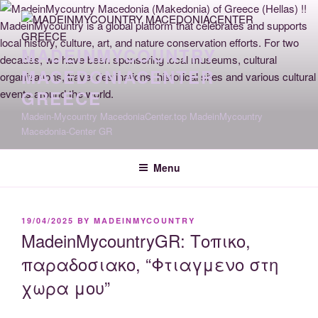
Skip
to
content
MADEINMYCOUNTRY
MACEDONIACENTER
GREECE
Madein-Mycountry MacedoniaCenter.top MadeinMycountry
Macedonia-Center GR
Menu
POSTED
19/04/2025
BY
MADEINMYCOUNTRY
ON
MadeinMycountryGR: Τοπικο,
παραδοσιακο, “Φτιαγμενο στη
χωρα μου”